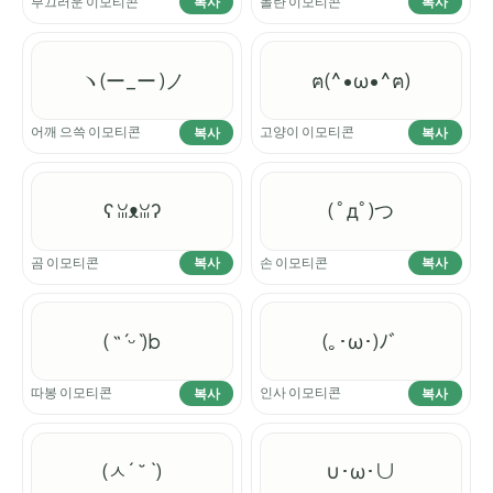
부끄러운 이모티콘
놀란 이모티콘
복사
복사
ヽ(ー_ー )ノ
ฅ(^•ω•^ฅ)
어깨 으쓱 이모티콘
고양이 이모티콘
복사
복사
ʕ ꈍᴥꈍʔ
( ﾟдﾟ)つ
곰 이모티콘
손 이모티콘
복사
복사
( ˶ˊᵕˋ)b
(｡･ω･)ﾉﾞ
따봉 이모티콘
인사 이모티콘
복사
복사
(ㅅ´ ˘ `)
∪･ω･∪