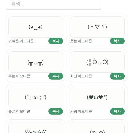
(◕‿◕)
(＾▽＾)
귀여운 이모티콘
웃는 이모티콘
복사
복사
(╥﹏╥)
(╬ Ò﹏Ó)
우는 이모티콘
화난 이모티콘
복사
복사
(´；ω；`)
(♥ω♥*)
슬픈 이모티콘
사랑 이모티콘
복사
복사
(⁄ ⁄•⁄ω⁄•⁄ ⁄)
(⊙_⊙)