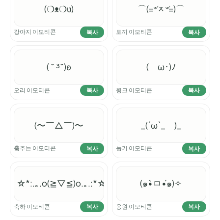
(❍ᴥ❍ʋ)
⌒(=৺ᆽ৺=)⌒
강아지 이모티콘
토끼 이모티콘
복사
복사
( ˘ ³˘)ʚ
(ゝω･)ﾉ
오리 이모티콘
윙크 이모티콘
복사
복사
(〜￣△￣)〜
_(´ω`_ )_
춤추는 이모티콘
눕기 이모티콘
복사
복사
☆*:.｡.o(≧▽≦)o.｡.:*☆
(๑•̀ㅁ•́๑)✧
축하 이모티콘
응원 이모티콘
복사
복사