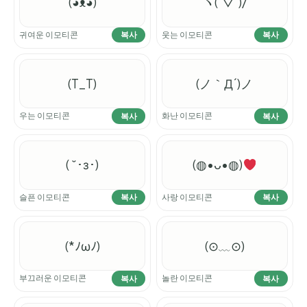
(◕ᴥ◕)
ヽ(´▽`)/
귀여운 이모티콘
웃는 이모티콘
복사
복사
(T_T)
(ノ｀Д´)ノ
우는 이모티콘
화난 이모티콘
복사
복사
( ˘･з･)
(◍•ᴗ•◍)
슬픈 이모티콘
사랑 이모티콘
복사
복사
(*ﾉωﾉ)
(⊙﹏⊙)
부끄러운 이모티콘
놀란 이모티콘
복사
복사