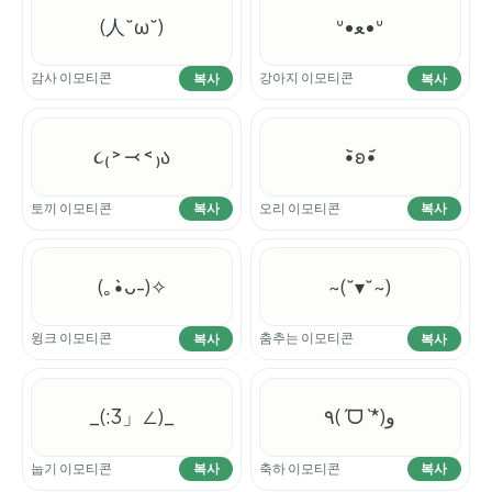
(人˘ω˘)
ᐡ•ﻌ•ᐡ
감사 이모티콘
강아지 이모티콘
복사
복사
૮₍ ˃ ⤙ ˂ ₎ა
•᷅ʚ•᷄
토끼 이모티콘
오리 이모티콘
복사
복사
(｡•̀ᴗ-)✧
~(˘▾˘~)
윙크 이모티콘
춤추는 이모티콘
복사
복사
_(:3」∠)_
٩(ˊᗜˋ*)و
눕기 이모티콘
축하 이모티콘
복사
복사