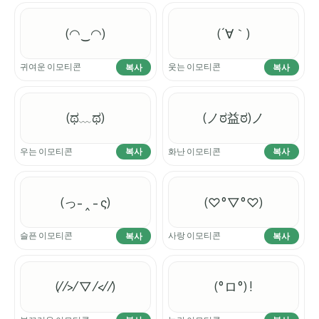
(◠‿◠)
(´∀｀)
귀여운 이모티콘
웃는 이모티콘
복사
복사
(ಥ﹏ಥ)
(ノಠ益ಠ)ノ
우는 이모티콘
화난 이모티콘
복사
복사
(っ- ‸ - ς)
(♡°▽°♡)
슬픈 이모티콘
사랑 이모티콘
복사
복사
(⁄ ⁄>⁄ ▽ ⁄<⁄ ⁄)
(°ロ°) !