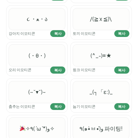
૮ ・ﻌ・ა
/(≧ x ≦)\
강아지 이모티콘
토끼 이모티콘
복사
복사
(・θ・)
(^_-)≡★
오리 이모티콘
윙크 이모티콘
복사
복사
(~˘▾˘)~
_(┐「ε:)_
춤추는 이모티콘
눕기 이모티콘
복사
복사
٩(๑•̀ㅂ•́)و 파이팅!
✧٩(ˊωˋ*)و✧