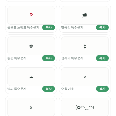
🗯
물음표 느낌표 특수문자
말풍선 특수문자
복사
복사
♚
‡
왕관 특수문자
십자가 특수문자
복사
복사
☁
×
날씨 특수문자
수학 기호
복사
복사
＄
(✿◠‿◠)