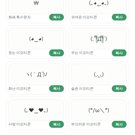
₩
(｡◕‿◕｡)
화폐 특수문자
귀여운 이모티콘
복사
복사
(◕‿◕)
(;´༎ຶД༎ຶ`)
웃는 이모티콘
우는 이모티콘
복사
복사
ヽ(｀Д´)ﾉ
(◞‸◟)
화난 이모티콘
슬픈 이모티콘
복사
복사
(｡♥‿♥｡)
(*/ω＼*)
사랑 이모티콘
부끄러운 이모티콘
복사
복사