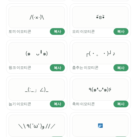
/(·×·)\
•᷄ɞ•᷅
토끼 이모티콘
오리 이모티콘
복사
복사
(๑ゝᴗ╹๑)
┌(・。・)┘♪
윙크 이모티콘
춤추는 이모티콘
복사
복사
_(:_」∠)_
٩(๑❛ᴗ❛๑)۶
눕기 이모티콘
축하 이모티콘
복사
복사
＼\ ٩( 'ω' )و //／