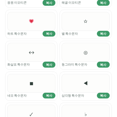
응원 이모티콘
해골 이모티콘
복사
복사
✫
하트 특수문자
별 특수문자
복사
복사
↔
◎
화살표 특수문자
동그라미 특수문자
복사
복사
◼
◀
네모 특수문자
삼각형 특수문자
복사
복사
🗸
♭