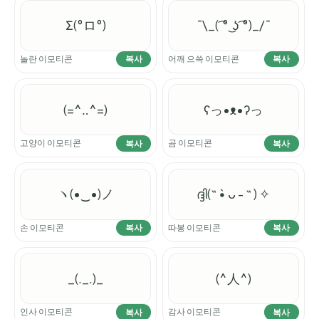
Σ(°ロ°)
¯\_( ͡° ͜ʖ ͡°)_/¯
놀란 이모티콘
어깨 으쓱 이모티콘
복사
복사
(=^‥^=)
ʕっ•ᴥ•ʔっ
고양이 이모티콘
곰 이모티콘
복사
복사
ヽ(•‿•)ノ
ദ്ദി(˵ •̀ ᴗ - ˵ ) ✧
손 이모티콘
따봉 이모티콘
복사
복사
_(._.)_
(^人^)
인사 이모티콘
감사 이모티콘
복사
복사