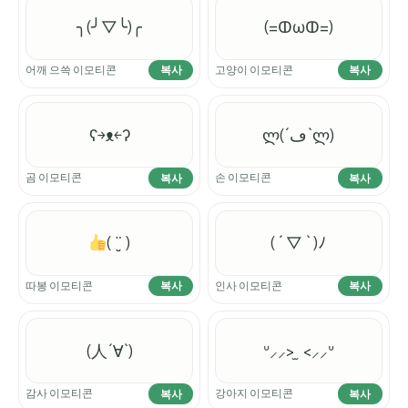
╮(╯▽╰)╭
(=ↀωↀ=)
어깨 으쓱 이모티콘
고양이 이모티콘
복사
복사
ʕ￫ᴥ￩ʔ
ლ(´ڡ`ლ)
곰 이모티콘
손 이모티콘
복사
복사
( ¨̮ )
( ´ ▽ ` )ﾉ
따봉 이모티콘
인사 이모티콘
복사
복사
(人´∀`)
ᐡ⸝⸝> ̫ <⸝⸝ᐡ
감사 이모티콘
강아지 이모티콘
복사
복사