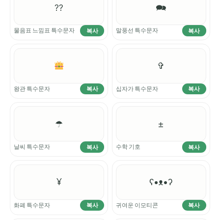
⁇
🗪
물음표 느낌표 특수문자
말풍선 특수문자
복사
복사
✞
왕관 특수문자
십자가 특수문자
복사
복사
☂
±
날씨 특수문자
수학 기호
복사
복사
¥
ʕ•ᴥ•ʔ
화폐 특수문자
귀여운 이모티콘
복사
복사