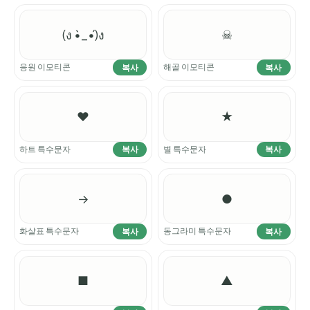
(ง •̀_•́)ง
☠
응원 이모티콘
해골 이모티콘
복사
복사
♥
★
하트 특수문자
별 특수문자
복사
복사
→
●
화살표 특수문자
동그라미 특수문자
복사
복사
■
▲