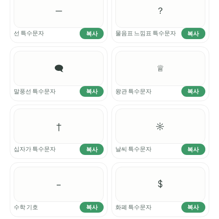
─
？
선 특수문자
물음표 느낌표 특수문자
복사
복사
🗨
♕
말풍선 특수문자
왕관 특수문자
복사
복사
†
☼
십자가 특수문자
날씨 특수문자
복사
복사
−
$
수학 기호
화폐 특수문자
복사
복사