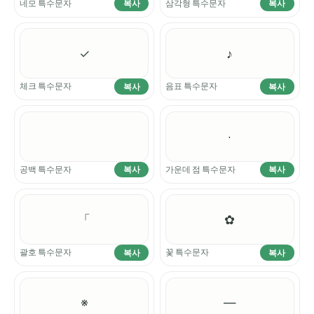
네모 특수문자
삼각형 특수문자
복사
복사
✓
♪
체크 특수문자
음표 특수문자
복사
복사
·
공백 특수문자
가운데 점 특수문자
복사
복사
「
✿
괄호 특수문자
꽃 특수문자
복사
복사
※
―