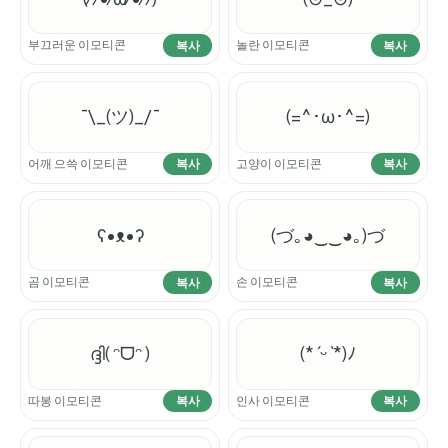
부끄러운 이모티콘
놀란 이모티콘
복사
복사
¯\_(ツ)_/¯
(=^･ω･^=)
어깨 으쓱 이모티콘
고양이 이모티콘
복사
복사
ʕ•ᴥ•ʔ
(づ｡◕‿‿◕｡)づ
곰 이모티콘
손 이모티콘
복사
복사
ദ്ദി( ᵔᗜᵔ )
(*ˊᵕˋ*)ﾉ
따봉 이모티콘
인사 이모티콘
복사
복사