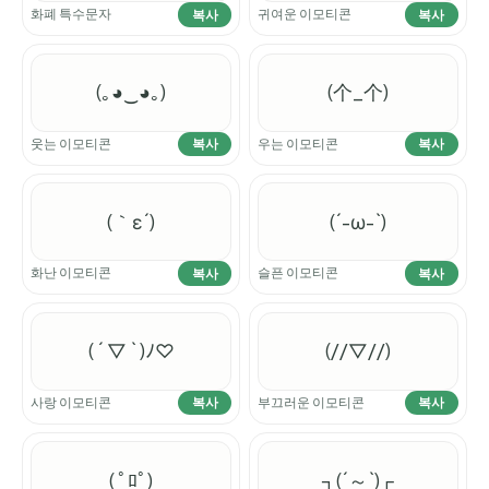
화폐 특수문자
귀여운 이모티콘
복사
복사
(｡◕‿◕｡)
(个_个)
웃는 이모티콘
우는 이모티콘
복사
복사
(｀ε´)
(´-ω-`)
화난 이모티콘
슬픈 이모티콘
복사
복사
( ´ ▽ ` )ﾉ♡
(//▽//)
사랑 이모티콘
부끄러운 이모티콘
복사
복사
( ﾟﾛﾟ)
┐(´～`)┌