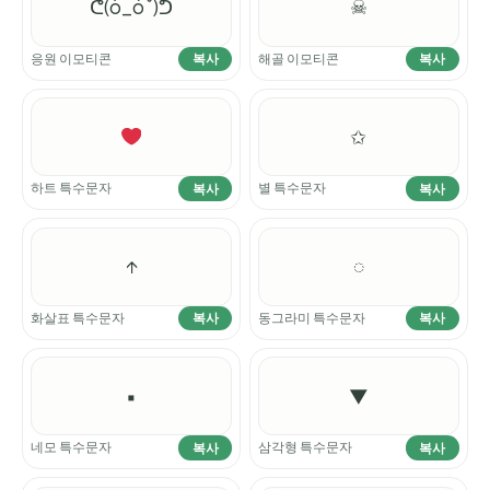
ᕦ(ò_óˇ)ᕤ
☠︎
응원 이모티콘
해골 이모티콘
복사
복사
✩
하트 특수문자
별 특수문자
복사
복사
↑
◌
화살표 특수문자
동그라미 특수문자
복사
복사
▪
▼
네모 특수문자
삼각형 특수문자
복사
복사