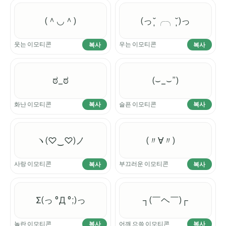
(＾◡＾)
(っ˘̩╭╮˘̩)っ
웃는 이모티콘
우는 이모티콘
복사
복사
ಠ_ಠ
(⌣_⌣”)
화난 이모티콘
슬픈 이모티콘
복사
복사
ヽ(♡‿♡)ノ
(〃∀〃)ゞ
사랑 이모티콘
부끄러운 이모티콘
복사
복사
Σ(っ °Д °;)っ
┐(￣ヘ￣)┌
놀란 이모티콘
어깨 으쓱 이모티콘
복사
복사