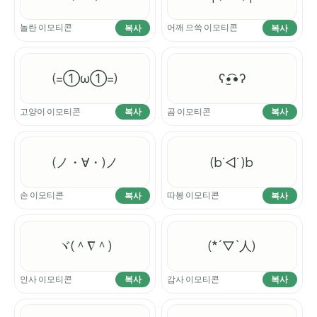
놀란 이모티콘
어깨 으쓱 이모티콘
복사
복사
(=①ω①=)
ʕ•̫͡•ʔ
고양이 이모티콘
곰 이모티콘
복사
복사
(ノ・∀・)ノ
(b˙◁˙ )b
손 이모티콘
따봉 이모티콘
복사
복사
ヾ(＾∇＾)
(*´▽`人)
인사 이모티콘
감사 이모티콘
복사
복사