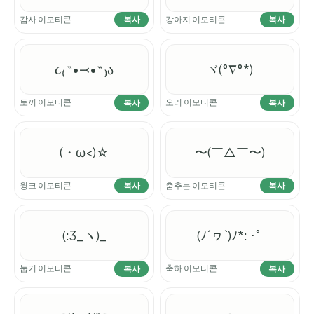
감사 이모티콘
강아지 이모티콘
복사
복사
૮₍ ˶•⤙•˶ ₎ა
ヾ(°∇°*)
토끼 이모티콘
오리 이모티콘
복사
복사
(・ω<)☆
〜(￣△￣〜)
윙크 이모티콘
춤추는 이모티콘
복사
복사
(:3_ヽ)_
(ﾉ´ヮ`)ﾉ*: ･ﾟ
눕기 이모티콘
축하 이모티콘
복사
복사