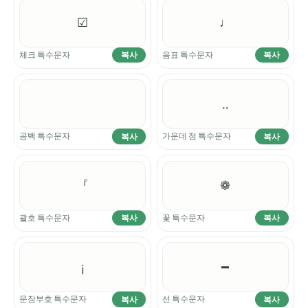
☑
♩
체크 특수문자
음표 특수문자
복사
복사
⠀
‥
공백 특수문자
가운데 점 특수문자
복사
복사
『
❁
괄호 특수문자
꽃 특수문자
복사
복사
¡
━
문장부호 특수문자
선 특수문자
복사
복사